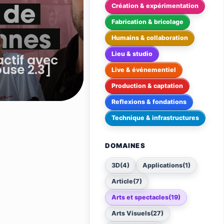
Création & expérimentation
Fabrication & bricolage
Humains & collaboration
Lieu & studio
actif avec
use 2.3]
Live & événementiel
Production & captation
Reflexions & fondations
Technique & infrastructures
DOMAINES
3D
(4)
Applications
(1)
Article
(7)
Arts et spectacles
(19)
Arts Visuels
(27)