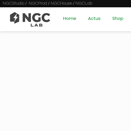
NGCStudio
/
NGCProd
/
NGCHouse
/
NGCLab
Home
Actus
Shop