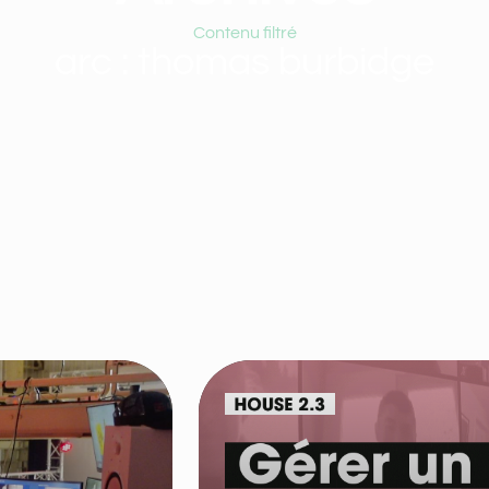
Contenu filtré
arc : thomas burbidge