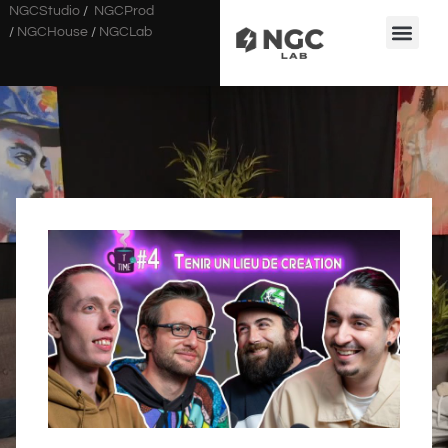
NGCStudio
/
NGCProd
/
NGCHouse
/
NGCLab