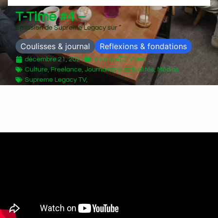
T-Time #4 –
Emission de Supreme Legacy sur “
Coulisses & journal
Reflexions & fondations
décembre 21, 2021
YouTube
Vidéo
Culture
,
Freelance
,
Journalisme actualités
,
Médias
Supreme Legacy TV,