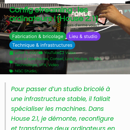
Config streaming : les
ordinateurs ! [House 2.1]
Attention, vidéo pour les plus geeks d'entre vous !
Fabrication & bricolage
Lieu & studio
Technique & infrastructures
juillet 5, 2023
YouTube
Vidéo
Arts et spectacles
,
Conseil
,
Live
,
Médias
,
Studio
,
Technologie
,
VFX
,
Vidéo
NGC Studio,
Pour passer d’un studio bricolé à
une infrastructure stable, il fallait
spécialiser les machines. Dans
House 2.1, je démonte, reconfigure
et transforme deux ordinateurs en