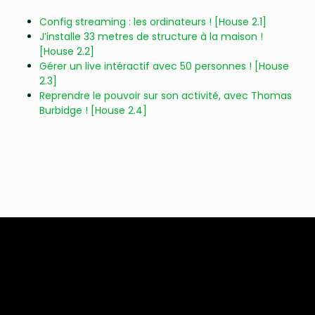
Config streaming : les ordinateurs ! [House 2.1]
J’installe 33 metres de structure à la maison !
[House 2.2]
Gérer un live intéractif avec 50 personnes ! [House
2.3]
Reprendre le pouvoir sur son activité, avec Thomas
Burbidge ! [House 2.4]