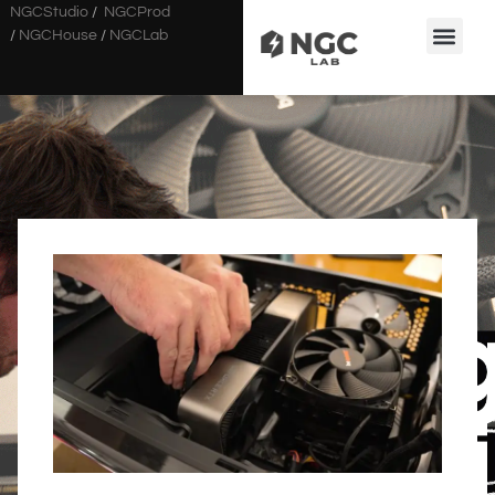
NGCStudio
/
NGCProd
/
NGCHouse
/
NGCLab