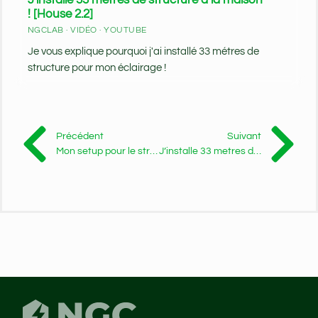
! [House 2.2]
NGCLAB · VIDÉO · YOUTUBE
Je vous explique pourquoi j'ai installé 33 métres de
structure pour mon éclairage !
Précédent
Suivant
Mon setup pour le streaming ! [House 2.0]
J’installe 33 metres de structure à la maison ! [House 2.2]