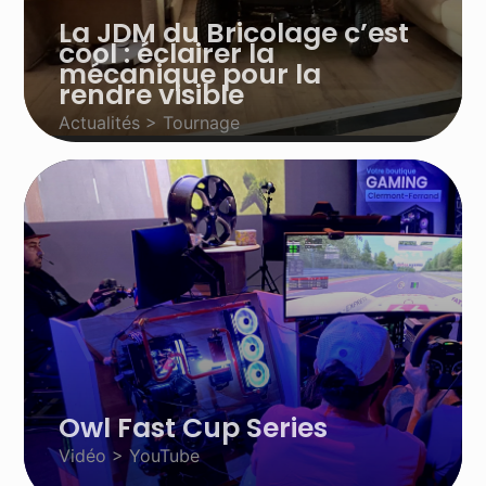
La JDM du Bricolage c’est
cool : éclairer la
mécanique pour la
rendre visible
Actualités > Tournage
Owl Fast Cup Series
Vidéo > YouTube