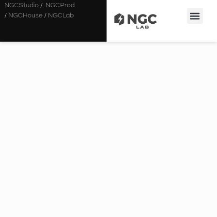
NGCStudio
/
NGCProd
/
NGCHouse
/
NGCLab