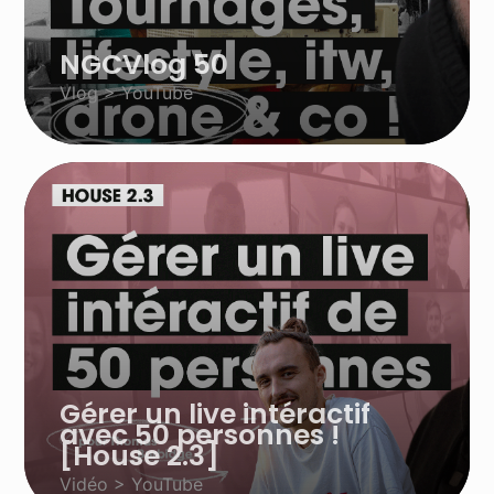
NGCVlog 50
Vlog > YouTube
Gérer un live intéractif
avec 50 personnes !
[House 2.3]
Vidéo > YouTube