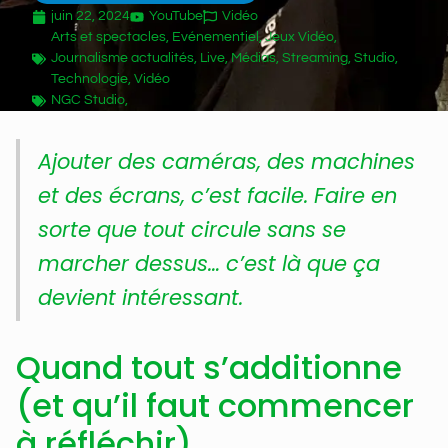
juin 22, 2024
YouTube
Vidéo
Arts et spectacles
,
Evénementiel
,
Jeux Vidéo
,
Journalisme actualités
,
Live
,
Médias
,
Streaming
,
Studio
,
Technologie
,
Vidéo
NGC Studio,
Ajouter des caméras, des machines
et des écrans, c’est facile. Faire en
sorte que tout circule sans se
marcher dessus… c’est là que ça
devient intéressant.
Quand tout s’additionne
(et qu’il faut commencer
à réfléchir)