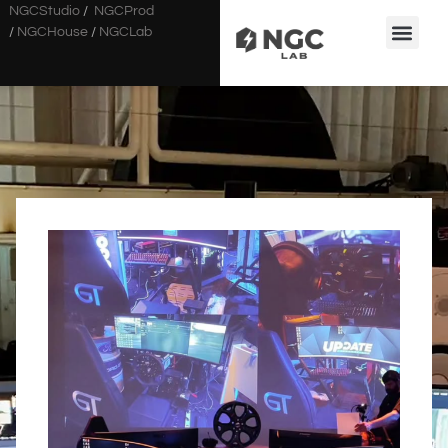
NGCStudio
/
NGCProd
/
NGCHouse
/
NGCLab