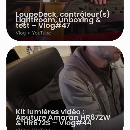
LoupeDeck, contrôleur(s)
LightRoom, unboxing &
test – Vlog#47
Vlog > YouTube
Kit lumières vidéo :
Aputure Amaran HR672W
& HR672S – Vlog#44