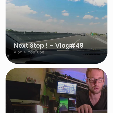
Next Step ! – Vlog#49
Vlog > YouTube