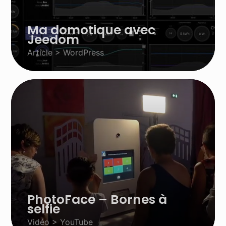
Ma domotique avec
Jeedom
Article > WordPress
PhotoFace – Bornes à
selfie
Vidéo > YouTube