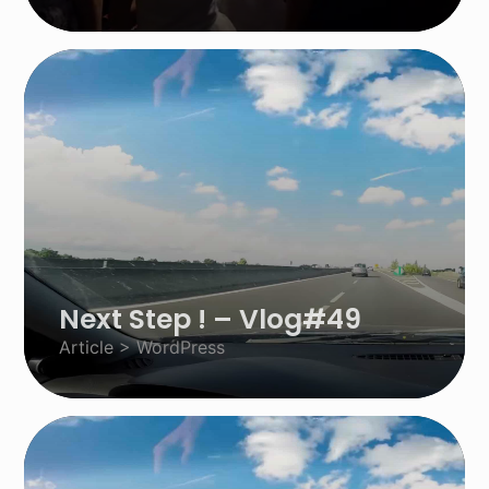
Next Step ! – Vlog#49
Article > WordPress