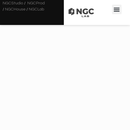
NGCStudio
/
NGCProd
/
NGCHouse
/
NGCLab