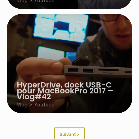
Vlog > YouTube
HyperDrive, dock USB-C
pour MacBookPro 2017 –
Vlog#42
Vlog > YouTube
Suivant >