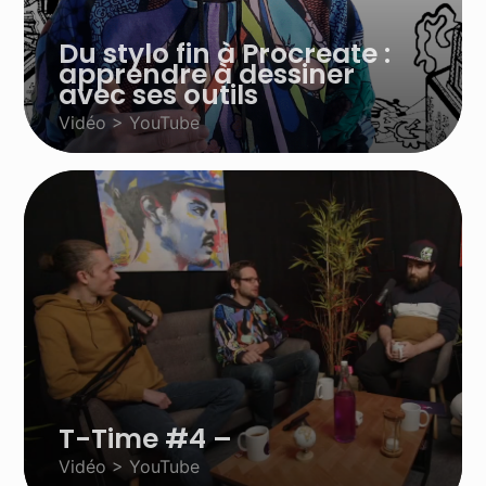
Du stylo fin à Procreate :
apprendre à dessiner
avec ses outils
Vidéo > YouTube
T-Time #4 –
Vidéo > YouTube