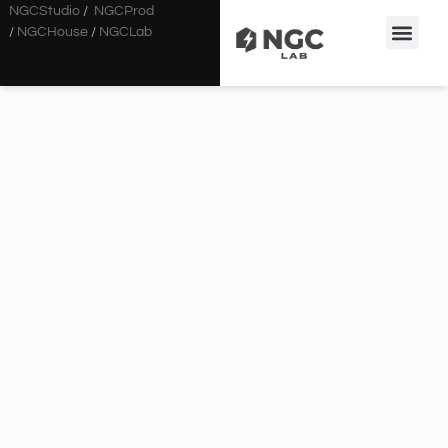
NGCStudio
/
NGCProd
/
NGCHouse
/
NGCLab