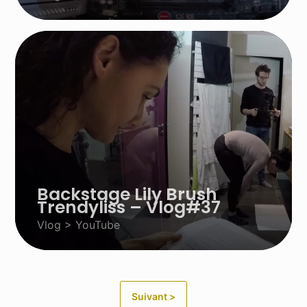
Backstage Lily Brush
Trendyliss – Vlog#37
Vlog > YouTube
Suivant >