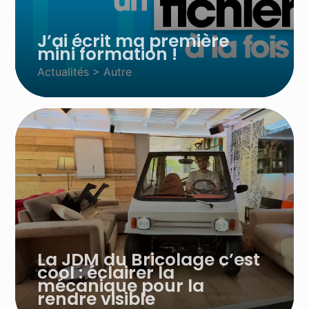
J’ai écrit ma première
mini formation !
Actualités > Autre
La JDM du Bricolage c’est
cool : éclairer la
mécanique pour la
rendre visible