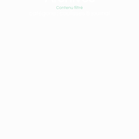
Contenu filtré
catégorie : coulisses & journal