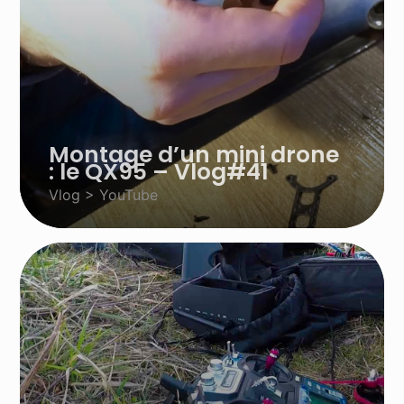
Montage d’un mini drone
: le QX95 – Vlog#41
Vlog > YouTube