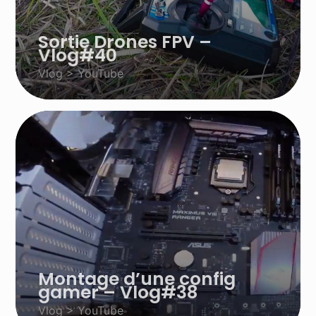
Sortie Drones FPV –
Vlog#40
Vlog > YouTube
Montage d’une config
gamer – Vlog#38
Vlog > YouTube