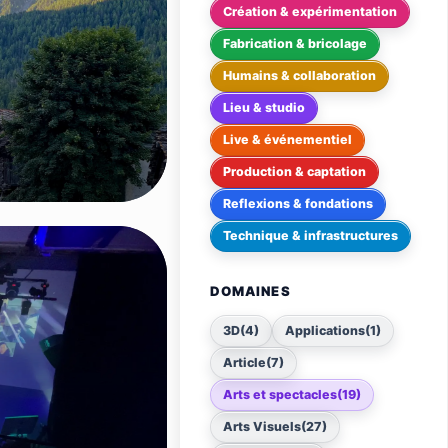
Création & expérimentation
Fabrication & bricolage
Humains & collaboration
Lieu & studio
Live & événementiel
Production & captation
Reflexions & fondations
Technique & infrastructures
DOMAINES
3D
(4)
Applications
(1)
Article
(7)
Arts et spectacles
(19)
Arts Visuels
(27)