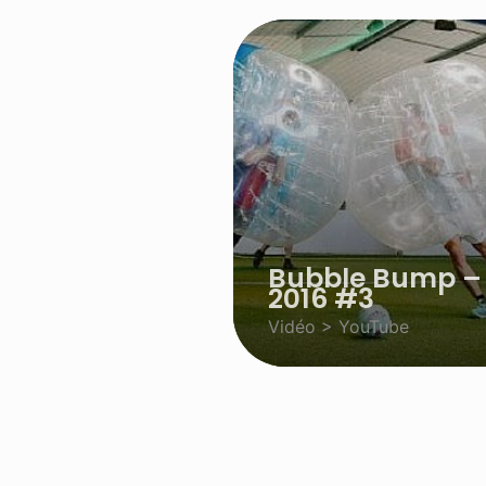
Bubble Bump – 
2016 #3
Vidéo > YouTube