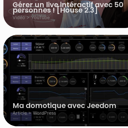
Gérer un live intéractif avec 50
personnes ! [House 2.3]
Vidéo > YouTube
Ma domotique avec Jeedom
Article > WordPress