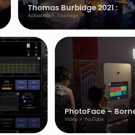
Thomas Burbidge 2021 :
Actualités > Tournage
PhotoFace – Bornes
Vidéo > YouTube