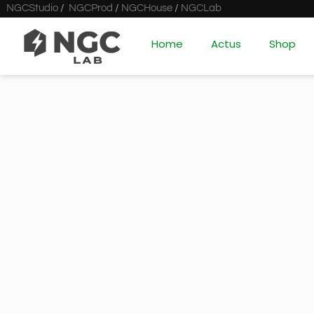
NGCStudio
/
NGCProd
/
NGCHouse
/
NGCLab
Home
Actus
Shop