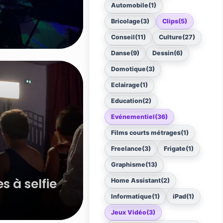
Automobile
(1)
Bricolage
(3)
Clips
(5)
Conseil
(11)
Culture
(27)
Danse
(9)
Dessin
(6)
Domotique
(3)
Eclairage
(1)
Education
(2)
Evénementiel
(36)
Films courts métrages
(1)
Freelance
(3)
Frigate
(1)
Graphisme
(13)
 à selfie
Home Assistant
(2)
Informatique
(1)
iPad
(1)
Jeux Vidéo
(3)