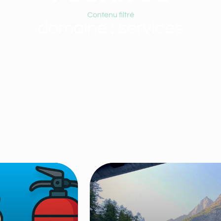
Contenu filtré
domaine : services