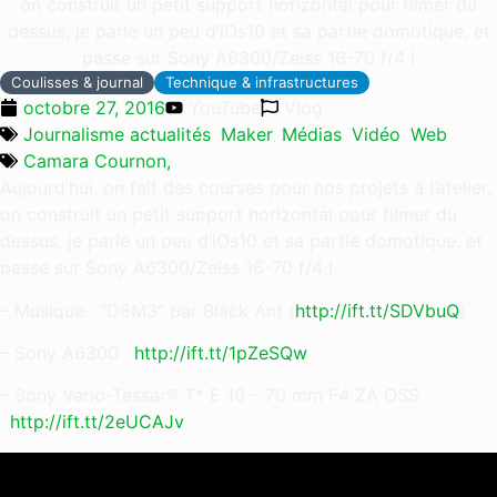
on construit un petit support horizontal pour filmer du
dessus, je parle un peu d’iOs10 et sa partie domotique, et
passe sur Sony A6300/Zeiss 16-70 f/4 !
Coulisses & journal
Technique & infrastructures
octobre 27, 2016
YouTube
Vlog
Journalisme actualités
,
Maker
,
Médias
,
Vidéo
,
Web
Camara Cournon,
Aujourd’hui, on fait des courses pour nos projets à l’atelier,
on construit un petit support horizontal pour filmer du
dessus, je parle un peu d’iOs10 et sa partie domotique, et
passe sur Sony A6300/Zeiss 16-70 f/4 !
– Musique : “D8M3” par Black Ant (
http://ift.tt/SDVbuQ
)
– Sony A6300 :
http://ift.tt/1pZeSQw
– Sony Vario-Tessar® T* E 16 – 70 mm F4 ZA OSS
:
http://ift.tt/2eUCAJv