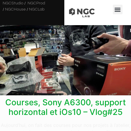
NGCStudio
/
NGCProd
/
NGCHouse
/
NGCLab
Courses, Sony A6300, support
horizontal et iOs10 – Vlog#25
Aujourd’hui, on fait des courses pour nos projets à l’atelier,