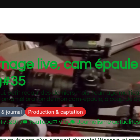
nage live, cam épaule
g#35
ui, petit recap’ des derniers mois, tournage multic
tion/amélioration de mon cam-épaule, à coup de di
 & journal
Production & captation
 17, 2017
YouTube
Vlog
Journalisme actualité