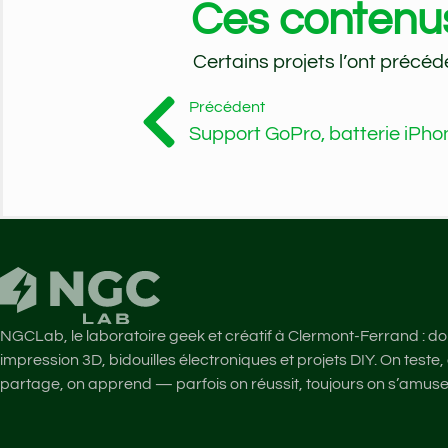
Ces contenus 
Certains projets l’ont précéd
Précédent
NGCLab, le laboratoire geek et créatif à Clermont-Ferrand : d
impression 3D, bidouilles électroniques et projets DIY. On teste,
partage, on apprend — parfois on réussit, toujours on s’amuse