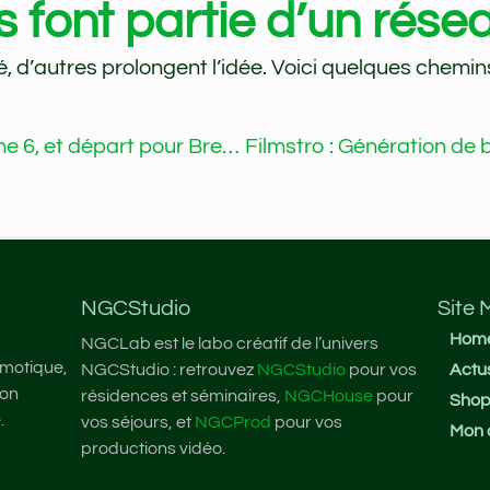
font partie d’un résea
é, d’autres prolongent l’idée. Voici quelques chemins
Support GoPro, batterie iPhone 6, et départ pour Brest – Vlog#34
NGCStudio
Site
Hom
NGCLab est le labo créatif de l’univers
omotique,
NGCStudio : retrouvez
NGCStudio
pour vos
Actu
 on
résidences et séminaires,
NGCHouse
pour
Sho
.
vos séjours, et
NGCProd
pour vos
Mon 
productions vidéo.