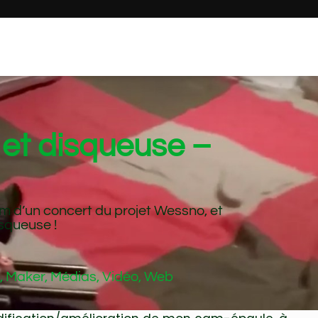
 et disqueuse –
am d’un concert du projet Wessno, et
squeuse !
s
,
Maker
,
Médias
,
Vidéo
,
Web