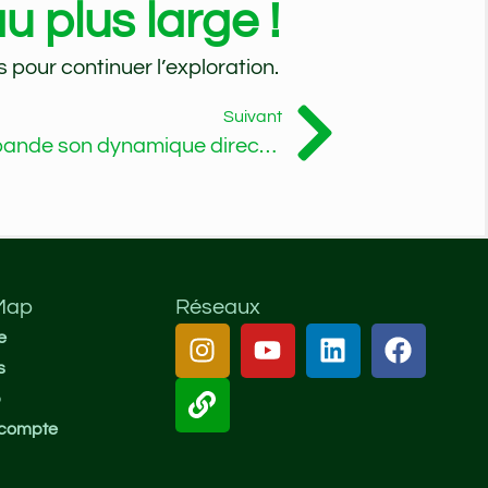
u plus large !
 pour continuer l’exploration.
Suivant
Filmstro : Génération de bande son dynamique directement dans Premiere Pro CC !
 Map
Réseaux
e
s
p
compte