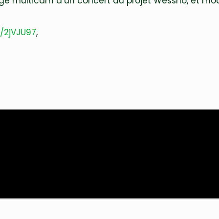
rnage multicam d’un concert du projet Wessno, et 
tt/2jVJU97
,