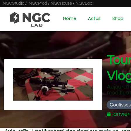
NGCStudio
/
NGCProd
/
NGCHouse
/
NGCLab
Home
Actus
Shop
Tour
Vlo
Aujourd’h
modifica
Coulisses
janvier