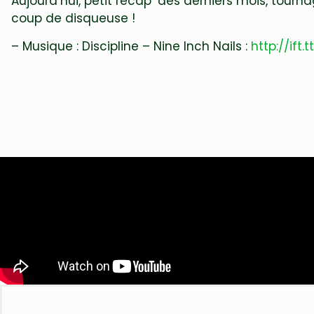
Aujourd’hui, petit recap’ des derniers mois, tou
coup de disqueuse !
– Musique : Discipline – Nine Inch Nails :
http://ift.